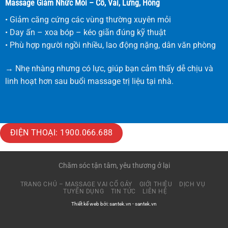
Massage Giảm Nhức Mỏi – Cổ, Vai, Lưng, Hông
• Giảm căng cứng các vùng thường xuyên mỏi
• Day ấn – xoa bóp – kéo giãn đúng kỹ thuật
• Phù hợp người ngồi nhiều, lao động nặng, dân văn phòng
→ Nhẹ nhàng nhưng có lực, giúp bạn cảm thấy dễ chịu và
linh hoạt hơn sau buổi massage trị liệu tại nhà.
ĐIỆN THOẠI: 1900.066.688
Chăm sóc tận tâm, yêu thương ở lại
TRANG CHỦ – MASSAGE VAI CỔ GÁY
GIỚI THIỆU
DỊCH VỤ
TUYỂN DỤNG
TIN TỨC
LIÊN HỆ
Thiết kế web bởi:
santek.vn
-
santek.vn