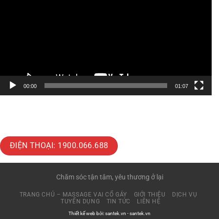
Video
00:00
01:07
ĐIỆN THOẠI: 1900.066.688
Chăm sóc tận tâm, yêu thương ở lại
TRANG CHỦ – MASSAGE VAI CỔ GÁY
GIỚI THIỆU
DỊCH VỤ
TUYỂN DỤNG
TIN TỨC
LIÊN HỆ
Thiết kế web bởi:
santek.vn
-
santek.vn