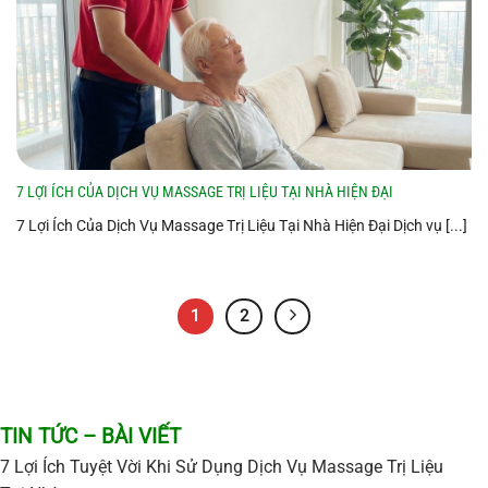
7 LỢI ÍCH CỦA DỊCH VỤ MASSAGE TRỊ LIỆU TẠI NHÀ HIỆN ĐẠI
7 Lợi Ích Của Dịch Vụ Massage Trị Liệu Tại Nhà Hiện Đại Dịch vụ [...]
1
2
TIN TỨC – BÀI VIẾT
7 Lợi Ích Tuyệt Vời Khi Sử Dụng Dịch Vụ Massage Trị Liệu