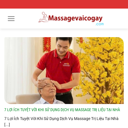
Bỏ
qua
nội
dung
7 LỢI ÍCH TUYỆT VỜI KHI SỬ DỤNG DỊCH VỤ MASSAGE TRỊ LIỆU TẠI NHÀ
7 Lợi Ích Tuyệt Vời Khi Sử Dụng Dịch Vụ Massage Trị Liệu Tại Nhà
[...]