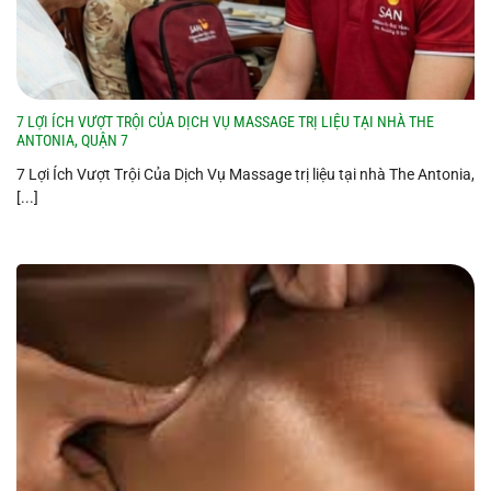
7 LỢI ÍCH VƯỢT TRỘI CỦA DỊCH VỤ MASSAGE TRỊ LIỆU TẠI NHÀ THE
ANTONIA, QUẬN 7
7 Lợi Ích Vượt Trội Của Dịch Vụ Massage trị liệu tại nhà The Antonia,
[...]