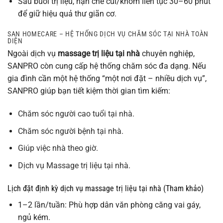
Sau buổi trị liệu, hạn chế cúi/khom liên tục 30–60 phút
để giữ hiệu quả thư giãn cơ.
SAN HOMECARE – HỆ THỐNG DỊCH VỤ CHĂM SÓC TẠI NHÀ TOÀN
DIỆN
Ngoài dịch vụ
massage trị liệu tại nhà
chuyên nghiệp,
SANPRO còn cung cấp hệ thống chăm sóc đa dạng. Nếu
gia đình cần một hệ thống “một nơi đặt – nhiều dịch vụ”,
SANPRO giúp bạn tiết kiệm thời gian tìm kiếm:
Chăm sóc người cao tuổi tại nhà
.
Chăm sóc người bệnh tại nhà
.
Giúp việc nhà theo giờ
.
Dịch vụ Massage trị liệu tại nhà
.
Lịch đặt định kỳ dịch vụ massage trị liệu tại nhà (Tham khảo)
1–2 lần/tuần: Phù hợp dân văn phòng căng vai gáy,
ngủ kém.