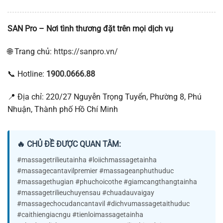
SAN Pro – Nơi tình thương đặt trên mọi dịch vụ
🌐 Trang chủ:
https://sanpro.vn/
📞 Hotline:
1900.0666.88
📍 Địa chỉ: 220/27 Nguyễn Trọng Tuyển, Phường 8, Phú
Nhuận, Thành phố Hồ Chí Minh
🔥 CHỦ ĐỀ ĐƯỢC QUAN TÂM:
#massagetrilieutainha #loiichmassagetainha
#massagecantavilpremier #massageanphuthuduc
#massagethugian #phuchoicothe #giamcangthangtainha
#massagetrilieuchuyensau #chuadauvaigay
#massagechocudancantavil #dichvumassagetaithuduc
#caithiengiacngu #tienloimassagetainha