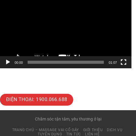
chơi
Video
00:00
01:07
ĐIỆN THOẠI: 1900.066.688
Chăm sóc tận tâm, yêu thương ở lại
TRANG CHỦ – MASSAGE VAI CỔ GÁY
GIỚI THIỆU
DỊCH VỤ
TUYỂN DỤNG
TIN TỨC
LIÊN HỆ