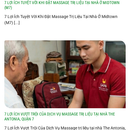
7 LỢI ÍCH TUYỆT VỜI KHI ĐẶT MASSAGE TRỊ LIỆU TẠI NHÀ Ở MIDTOWN
(M7)
7 Lợi Ích Tuyệt Vời Khi Đặt Massage Trị Liệu Tại Nhà Ở Midtown
(M7) [...]
7 LỢI ÍCH VƯỢT TRỘI CỦA DỊCH VỤ MASSAGE TRỊ LIỆU TẠI NHÀ THE
ANTONIA, QUẬN 7
7 Lợi Ích Vượt Trội Của Dịch Vụ Massage trị liệu tại nhà The Antonia,