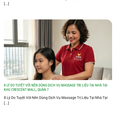
[...]
8 LÝ DO TUYỆT VỜI NÊN DÙNG DỊCH VỤ MASSAGE TRỊ LIỆU TẠI NHÀ TẠI
KHU CRESCENT MALL, QUẬN 7
8 Lý Do Tuyệt Vời Nên Dùng Dịch Vụ Massage Trị Liệu Tại Nhà Tại
[...]