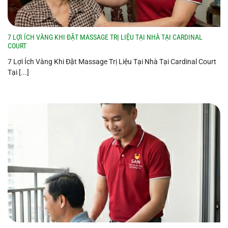
7 LỢI ÍCH VÀNG KHI ĐẶT MASSAGE TRỊ LIỆU TẠI NHÀ TẠI CARDINAL
COURT
7 Lợi Ích Vàng Khi Đặt Massage Trị Liệu Tại Nhà Tại Cardinal Court
Tại [...]