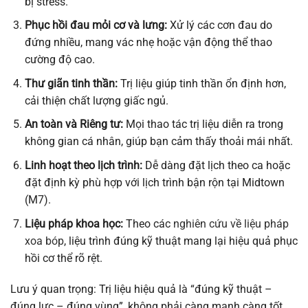
bị stress.
Phục hồi đau mỏi cơ và lưng:
Xử lý các cơn đau do
đứng nhiều, mang vác nhẹ hoặc vận động thể thao
cường độ cao.
Thư giãn tinh thần:
Trị liệu giúp tinh thần ổn định hơn,
cải thiện chất lượng giấc ngủ.
An toàn và Riêng tư:
Mọi thao tác trị liệu diễn ra trong
không gian cá nhân, giúp bạn cảm thấy thoải mái nhất.
Linh hoạt theo lịch trình:
Dễ dàng đặt lịch theo ca hoặc
đặt định kỳ phù hợp với lịch trình bận rộn tại Midtown
(M7).
Liệu pháp khoa học:
Theo các
nghiên cứu về liệu pháp
xoa bóp
, liệu trình đúng kỹ thuật mang lại hiệu quả phục
hồi cơ thể rõ rệt.
Lưu ý quan trọng: Trị liệu hiệu quả là “đúng kỹ thuật –
đúng lực – đúng vùng”, không phải càng mạnh càng tốt.