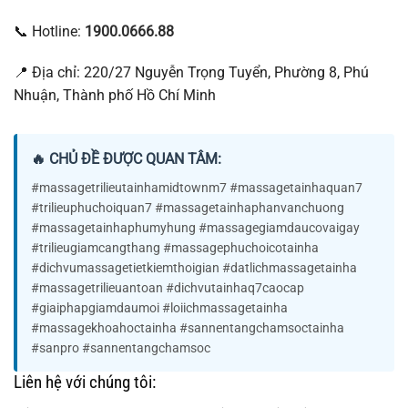
📞 Hotline:
1900.0666.88
📍 Địa chỉ: 220/27 Nguyễn Trọng Tuyển, Phường 8, Phú
Nhuận, Thành phố Hồ Chí Minh
🔥 CHỦ ĐỀ ĐƯỢC QUAN TÂM:
#massagetrilieutainhamidtownm7 #massagetainhaquan7
#trilieuphuchoiquan7 #massagetainhaphanvanchuong
#massagetainhaphumyhung #massagegiamdaucovaigay
#trilieugiamcangthang #massagephuchoicotainha
#dichvumassagetietkiemthoigian #datlichmassagetainha
#massagetrilieuantoan #dichvutainhaq7caocap
#giaiphapgiamdaumoi #loiichmassagetainha
#massagekhoahoctainha #sannentangchamsoctainha
#sanpro #sannentangchamsoc
Liên hệ với chúng tôi: