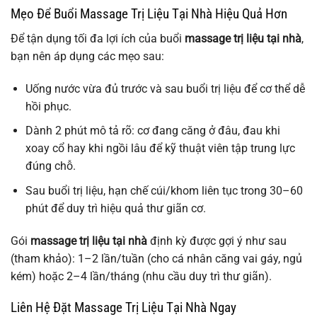
Mẹo Để Buổi Massage Trị Liệu Tại Nhà Hiệu Quả Hơn
Để tận dụng tối đa lợi ích của buổi
massage trị liệu tại nhà
,
bạn nên áp dụng các mẹo sau:
Uống nước vừa đủ trước và sau buổi trị liệu để cơ thể dễ
hồi phục.
Dành 2 phút mô tả rõ: cơ đang căng ở đâu, đau khi
xoay cổ hay khi ngồi lâu để kỹ thuật viên tập trung lực
đúng chỗ.
Sau buổi trị liệu, hạn chế cúi/khom liên tục trong 30–60
phút để duy trì hiệu quả thư giãn cơ.
Gói
massage trị liệu tại nhà
định kỳ được gợi ý như sau
(tham khảo): 1–2 lần/tuần (cho cá nhân căng vai gáy, ngủ
kém) hoặc 2–4 lần/tháng (nhu cầu duy trì thư giãn).
Liên Hệ Đặt Massage Trị Liệu Tại Nhà Ngay